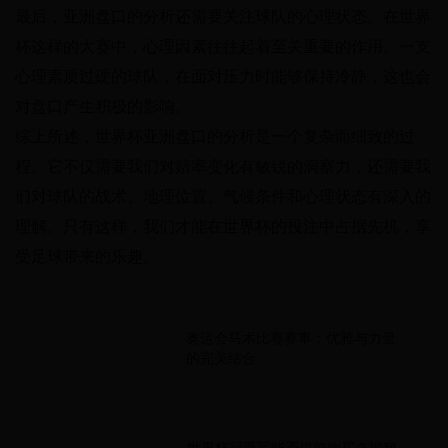
最后，亚洲盘口的分析还需要关注球队的心理状态。在世界
杯这样的大赛中，心理因素往往起着至关重要的作用。一支
心理素质过硬的球队，在面对压力时能够保持冷静，这也会
对盘口产生积极的影响。
综上所述，世界杯亚洲盘口的分析是一个复杂而细致的过
程。它不仅需要我们对赔率变化有敏锐的洞察力，还需要我
们对球队的战术、地理位置、气候条件和心理状态有深入的
理解。只有这样，我们才能在世界杯的投注中占据先机，享
受足球带来的乐趣。
奥运会马术比赛赛事：优雅与力量
的完美结合
世界杯冠亚军能否提前购买？揭秘