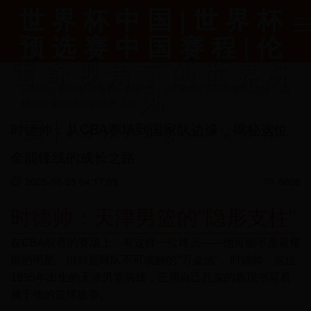
世界杯中国|世界杯
预选赛中国赛程|伦
雷奇视角下的世界杯
风
HOME
>
独特视角分析
>
时德帅：从CBA赛场到国家队边缘，揭
秘这位全能锋线的成长之路
云|lenrage.com
时德帅：从CBA赛场到国家队边缘，揭秘这位
全能锋线的成长之路
2025-06-05 04:17:09
5806
时德帅：天津男篮的"隐形支柱"
在CBA联赛的赛场上，有这样一位球员——他可能不是最耀
眼的明星，但却是球队不可或缺的"万金油"。时德帅，这位
1995年出生的天津男篮前锋，正用自己扎实的表现书写着
属于他的篮球故事。