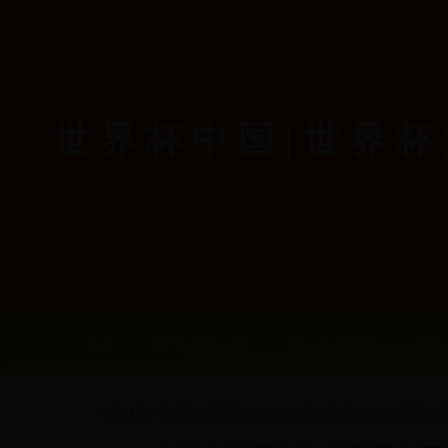
世界杯中国|世界
首页
独特视角分析
球队球员剖析
赛事
HOME
>
赛事风云预测
>
2022卡塔尔世界杯比分赛果