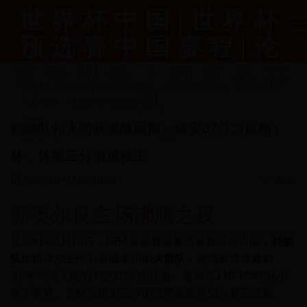
世界杯中国|世界杯
预选赛中国赛程|伦
雷奇视角下的世界杯
风
HOME
>
赛事风云预测
>
鹈鹕队vs火箭队激战回顾：锡安37分
力压格林，休城三分雨难救主
云|lenrage.com
鹈鹕队vs火箭队激战回顾：锡安37分力压格
林，休城三分雨难救主
2025-06-07 05:40:59
3025
新奥尔良主场沸腾之夜
北京时间3月15日，NBA常规赛迎来西南赛区焦点战，
鹈鹕
队
坐镇冰沙王中心迎战来访的
火箭队
。这场被球迷戏称
为"水鸟与飞船的太空对决"的比赛，最终以
118-109
的比分
落下帷幕，主队凭借第三节的强势爆发终结火箭三连胜。