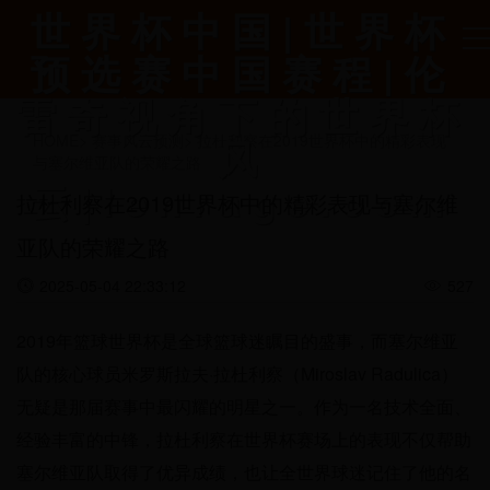
世界杯中国|世界杯
预选赛中国赛程|伦
雷奇视角下的世界杯
风
HOME
>
赛事风云预测
>
拉杜利察在2019世界杯中的精彩表现
与塞尔维亚队的荣耀之路
云|lenrage.com
拉杜利察在2019世界杯中的精彩表现与塞尔维
亚队的荣耀之路
2025-05-04 22:33:12
527
2019年篮球世界杯是全球篮球迷瞩目的盛事，而塞尔维亚
队的核心球员米罗斯拉夫·拉杜利察（Miroslav Radulica）
无疑是那届赛事中最闪耀的明星之一。作为一名技术全面、
经验丰富的中锋，拉杜利察在世界杯赛场上的表现不仅帮助
塞尔维亚队取得了优异成绩，也让全世界球迷记住了他的名