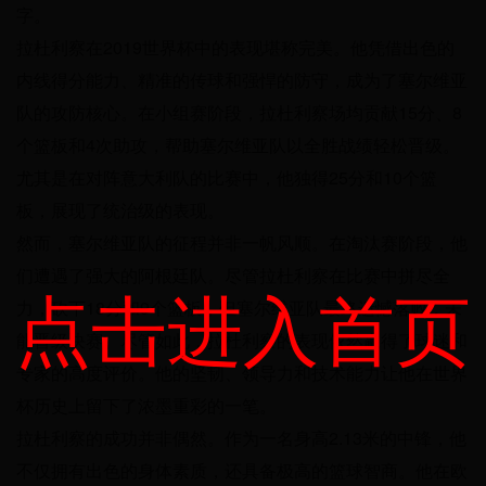
字。
拉杜利察在2019世界杯中的表现堪称完美。他凭借出色的
内线得分能力、精准的传球和强悍的防守，成为了塞尔维亚
队的攻防核心。在小组赛阶段，拉杜利察场均贡献15分、8
个篮板和4次助攻，帮助塞尔维亚队以全胜战绩轻松晋级。
尤其是在对阵意大利队的比赛中，他独得25分和10个篮
板，展现了统治级的表现。
然而，塞尔维亚队的征程并非一帆风顺。在淘汰赛阶段，他
们遭遇了强大的阿根廷队。尽管拉杜利察在比赛中拼尽全
点击进入首页
力，砍下18分和9个篮板，但塞尔维亚队最终遗憾落败，未
能晋级决赛。尽管如此，拉杜利察的表现依然赢得了球迷和
专家的高度评价。他的坚韧、领导力和技术能力让他在世界
杯历史上留下了浓墨重彩的一笔。
拉杜利察的成功并非偶然。作为一名身高2.13米的中锋，他
不仅拥有出色的身体素质，还具备极高的篮球智商。他在欧