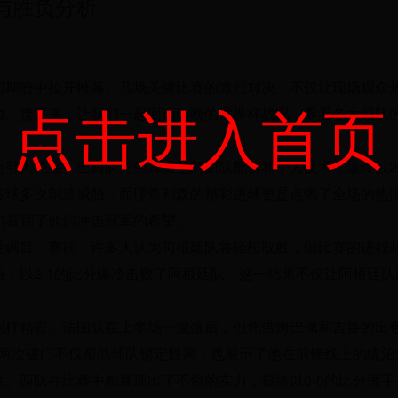
与胜负分析
切期盼中拉开帷幕。几场关键比赛的激烈对决，不仅让现场观众
点击进入首页
力。接下来，让我们一起回顾昨晚的世界杯战况，看看各大强队
为引人关注。巴西队凭借其出色的团队配合和个人技术，最终以2-
传球多次制造威胁，而理查利森的精彩进球更是点燃了全场的热
们看到了他们冲击冠军的希望。
受瞩目。赛前，许多人认为阿根廷队将轻松取胜，但比赛的进程
，以2-1的比分爆冷击败了阿根廷队。这一结果不仅让阿根廷队
同样精彩。法国队在上半场一度落后，但凭借姆巴佩和吉鲁的出
的两次破门不仅帮助球队锁定胜局，也展示了他在前锋线上的统治
。两队在比赛中都展现出了不俗的实力，最终以0-0的比分握手