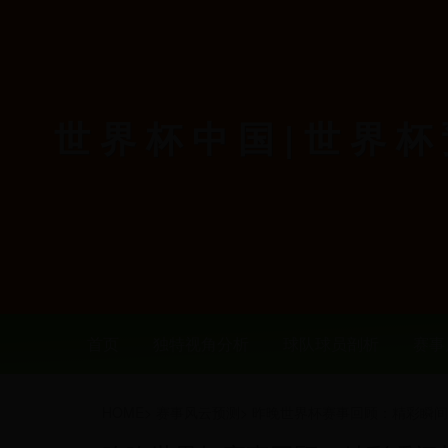
世界杯中国|世界
首页
独特视角分析
球队球员剖析
赛事
HOME
>
赛事风云预测
>
昨晚世界杯赛事回顾：精彩瞬间