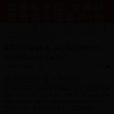
世界杯中国|世界杯
预选赛中国赛程|伦
雷奇视角下的世界杯
风
HOME
>
赛事风云预测
>
香港跳水队迷信风波：运动员赛前求神
拜佛，是心理安慰还是文化传承？
云|lenrage.com
香港跳水队迷信风波：运动员赛前求神拜佛，
是心理安慰还是文化传承？
2025-05-29 02:11:33
7159
跳水馆里的香火与奖牌
在香港维多利亚公园跳水训练基地的角落里，最近总能看到
几缕青烟袅袅升起。据队内工作人员透露，多位主力队员在
备战世界杯期间，每天训练前都会对着贴在更衣室门上的关
帝像合十行礼，更有队员随身携带"开光"玉佩参赛。