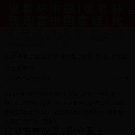
世界杯中国|世界杯
预选赛中国赛程|伦
雷奇视角下的世界杯
风
HOME
>
球队球员剖析
>
世界杯赛场风云：进球数低于1.5，背
后隐藏着什么秘密？
云|lenrage.com
世界杯赛场风云：进球数低于1.5，背后隐藏着
什么秘密？
2025-05-07 22:42:09
1651
2023年世界杯正如火如荼地进行中，但细心的球迷们发
现，本届赛事的进球数似乎有些“低迷”。根据统计，多场比
赛的进球数低于1.5球，这让不少观众感到意外。究竟是什
么原因导致了这一现象？
比赛节奏放缓，防守至上