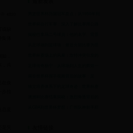
最新发表
男篮世界杯历届冠军盘点：从1950年到
4820
2023年的辉煌历程与传奇故事
世界杯自行车赛：深入了解比赛用公路
可或缺
车的高标准要求
揭秘巴拿马二号球员：他的名字、背景
种集体
与世界杯表现
从足球场到篮球场：最近火箭比赛为世
界杯带来新视角
世界杯赛场上的风暴：坎特冲突引发的
例如，
比赛内外波澜
体，共
足球传奇杨宁：从球场到人生的辉煌一
生
南非世界杯握手视频背后的故事：足
至在炎
球、友谊与难忘瞬间
独立培养体系下的足球奇迹：世界杯赛
一步拉
场上的年轻面孔如何证明自我价值
澳洲杯比赛结果揭晓：激烈角逐背后的
故事与数据分析
从CBA到世界杯梦想：广州队神射手郑
迷总是
准的篮球之路与未来展望
。
友情链接
还是失