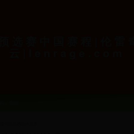
杯预选赛中国赛程|伦雷
云|lenrage.com
风云预测
征与球队的精神纽带