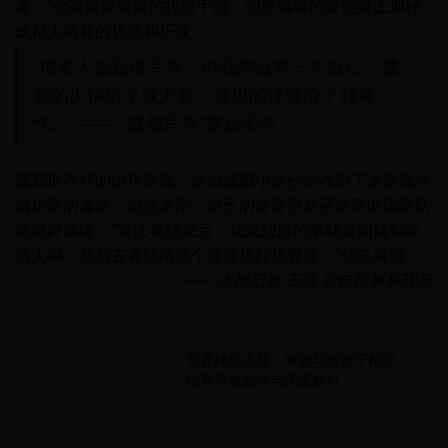
者："他有着库里般的投篮手感，但更难得的是他身上那种
成都人特有的韧劲和乐观。"
"很多人说我像库里，但我想做第一个自己。成
都的火锅给了我力量，这里的球迷给了我勇
气。" —— "成都库里"赛后采访
随着世界杯的出色表现，这位成都小伙已经收到了多家海外
俱乐部的邀请。但他表示，自己的首要目标还是帮助国家队
取得好成绩。"等比赛结束后，我最想做的事就是回成都吃
顿火锅，然后去春熙路那个篮球场打场野球。"他笑着说。
—— 本报记者 王磊 发自世界杯现场
世界杯焦点战：伊朗与西班牙精彩
比赛录像回顾与深度解析