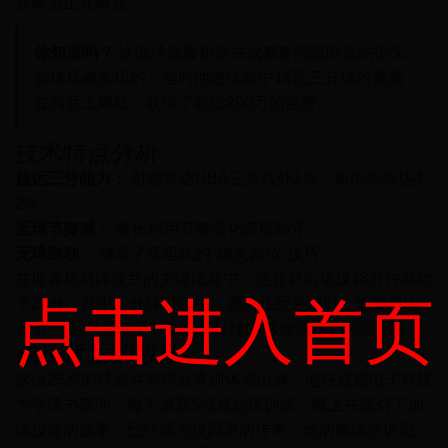
新希望正在崛起。
你知道吗？
这位球员最初是在成都春熙路附近的街头
篮球场被发现的。当时他连续命中15记三分球的视频
在抖音上爆红，获得了超过200万的点赞。
技术特点分析
超远三分能力：
射程可达NBA三分线外1米，命中率高达4
2%
运球节奏感：
擅长利用节奏变化突破防守
无球跑动：
继承了库里式的"幽灵跑位"技巧
在世界杯对阵波兰的关键比赛中，他替补出场仅18分钟就砍
点击进入首页
下22分，其中三分球7投5中。赛后接受采访时，他腼腆地
表示："我只是把平时在成都打球的感觉带到了国际赛场。"
成长背后的故事
这位25岁的球员并非职业青训体系出身。他在成都电子科技
大学读书期间，每天凌晨5点就起床训练，晚上在路灯下加
练投篮的故事，已经成为校园里的传奇。他的教练告诉记