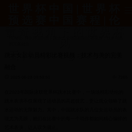
世界杯中国|世界杯
预选赛中国赛程|伦
雷奇视角下的世界杯
风
HOME
>
球队球员剖析
>
跳水女运动员精彩比赛视频：技术与美
的完美融合
云|lenrage.com
跳水女运动员精彩比赛视频：技术与美的完美
融合
2025-06-28 09:59:50
7265
在2023年国际泳联世界杯跳水比赛中，一场场精彩绝伦的
跳水表演不仅展现了运动员的高超技艺，更让观众领略了跳
水运动的无限魅力。其中，中国跳水队的几位女运动员的表
现尤为亮眼，她们在比赛中的每一个动作都如同精心编排的
艺术表演，让人叹为观止。