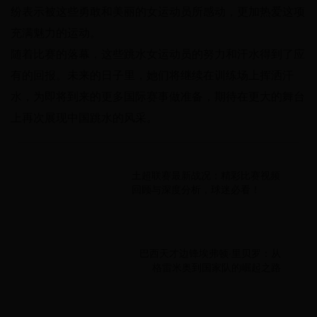
纷表示被这些勇敢和美丽的女运动员所感动，更加热爱这项
充满魅力的运动。
随着比赛的落幕，这些跳水女运动员的努力和汗水得到了应
有的回报。未来的日子里，她们将继续在训练场上挥洒汗
水，为即将到来的更多国际赛事做准备，期待在更大的舞台
上再次展现中国跳水的风采。
土超联赛最新战况：精彩比赛视频
回顾与深度分析，球迷必看！
巴西天才边锋埃弗顿·里贝罗：从
格雷米奥到国家队的崛起之路