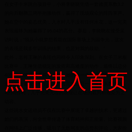
在女子十米跳台项目中，小将李晓晓凭借一套难度系数3.2
的向后翻腾三周半抱膝动作，赢得了现场观众的阵阵掌声。
她在空中的姿态优美，入水时几乎没有任何水花，这一完美
表现最终为她赢得了95.04的高分。赛后，李晓晓在接受采
访时说：“我从小就梦想着能在国际赛场上为国争光，这次
的表现是我多年训练的结果，也是对我的鼓励。”
此外，老将王琳的表现也同样令人印象深刻。在女子三米板
比赛中，王琳凭借稳定的发挥和高难度的动作，最终以总分
点击进入首页
405.30分的成绩夺得了金牌。她的每一个动作都展现了跳水
运动的力量与美感，尤其是在完成最后一个难度系数高达3.
4的动作时，几乎完美无瑕的表现让在场的裁判和观众为之
动容。
这些跳水女运动员不仅在比赛中展现了卓越的技术，更通过
她们的表演，向全世界传递了体育精神和正能量。比赛视频
在网络上广泛传播，吸引了无数网友的点赞和评论，大家纷