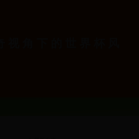
奇视角下的世界杯风