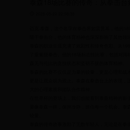
泰森18场比赛的传奇：从拳击
2025-05-22 22:58:35
迈克·泰森，这个名字在拳击界如雷贯耳，他的1
限于拳击台，他的体育精神也深深影响了其他领
泰森的职业生涯充满了戏剧性和传奇色彩。从198
了重量级拳击。他的18场标志性比赛，包括对阵
森无与伦比的竞技状态和坚韧不拔的体育精神。
泰森的比赛不仅仅是力量的较量，更是心理和战
更是让观众叹为观止。泰森在拳击台上的表现，
大的心理素质和团队合作精神。
在世界杯的赛场上，我们也能看到泰森精神的影
要像泰森一样，保持冷静，抓住每一个机会。泰
较量。
泰森的传奇故事激励了无数年轻人，无论是在拳