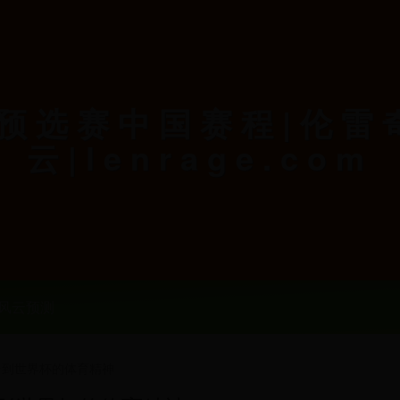
杯预选赛中国赛程|伦雷
云|lenrage.com
风云预测
台到世界杯的体育精神