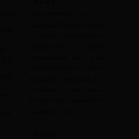
最新发表
上海女篮在世界杯赛场上展现非凡实
7805
力，勇夺佳绩
2022年世界杯TST3技术革新：如何改
新疆球
变足球比赛的未来？
热火与湖人大战：篮球盛宴点燃世界杯
激情
揭秘巴西球员总身价：足球王国的财富
疆球
与荣耀背后的数字密码
巴西世界杯谁是冠军？回顾2014年足球
，正是
盛宴的巅峰对决
从花滑业余比赛到世界杯：体育精神的
跨界共鸣
精准的
越南球员回国：世界杯征程结束后的反
貌。
思与未来展望
射击运动员国家队在世界杯上的辉煌表
与到足
现与未来展望
女子跳远比赛视频：精彩瞬间与背后的
故事
揭秘世界杯历史上最伟大的前十号球
代的中
员：他们的传奇与荣耀
友情链接