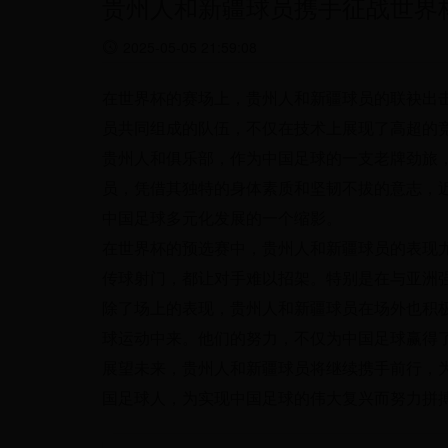
贵州人和新疆球员携手征战世界
2025-05-05 21:59:08
在世界杯的赛场上，贵州人和新疆球员的联袂出
员共同组成的队伍，不仅在技术上展现了高超的
贵州人和俱乐部，作为中国足球的一支老牌劲旅
员，凭借其独特的身体素质和坚韧不拔的意志，
中国足球多元化发展的一个缩影。
在世界杯的预选赛中，贵州人和新疆球员的表现
传球射门，都让对手难以招架。特别是在与亚洲
除了场上的表现，贵州人和新疆球员在场外也积
球运动中来。他们的努力，不仅为中国足球赢得
展望未来，贵州人和新疆球员将继续携手前行，
国足球人，为实现中国足球的伟大复兴而努力拼