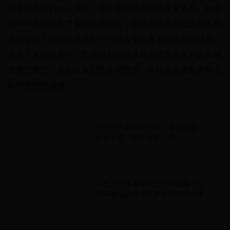
对于巴洛特利本人来说，这次重返世界杯的意义非凡。他曾
因种种原因错失了多次大赛机会，但如今他用自己的努力和
表现证明了自己依然是那个可以改变比赛走势的关键球员。
在接下来的比赛中，巴洛特利将继续肩负起为意大利队攻城
拔寨的重任，他和队友们将共同努力，争取在本届世界杯上
取得更好的成绩。
世界杯扩军48队最新：足坛盛宴
即将开启，你准备好了吗？
杜兰特本赛季高光时刻回顾：从
NBA赛场到世界杯梦想的篮球传奇