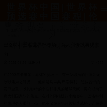
世界杯中国|世界杯
预选赛中国赛程|伦
雷奇视角下的世界杯
风
HOME
>
独特视角分析
>
巴洛特利重返世界杯赛场，意大利锋线
再现魔力
云|lenrage.com
巴洛特利重返世界杯赛场，意大利锋线再现魔
力
2025-04-29 18:54:46
4552
在2022年卡塔尔世界杯的赛场上，有一位球员的回归让无
数球迷为之沸腾——他就是马里奥·巴洛特利。这位曾经的
意甲金童，以其独特的个性和非凡的足球天赋，再次成为了
意大利国家队的焦点。在对阵阿根廷的小组赛中，巴洛特利
的表现令人眼前一亮，他不仅在前场频频制造威胁，还在关