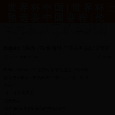
世界杯中国|世界杯
预选赛中国赛程|伦
雷奇视角下的世界杯
风
HOME
>
独特视角分析
>
Bellator MMA 172 最新对阵 菲多迎战
UFC悍将
云|lenrage.com
Bellator MMA 172 最新对阵 菲多迎战UFC悍将
2025-08-01 02:14:33
8793
Bellator MMA 172 最新对阵 菲多迎战UFC悍将
体育资讯来源：央视网 2017年04月14日 14:42
A-A+
扫一扫 手机阅读
我要分享
QQ空间新浪微博腾讯微博QQ微信