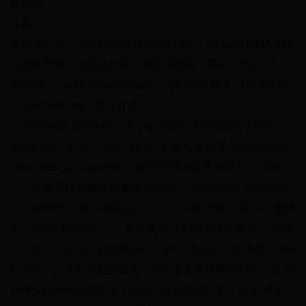
原标题：
菲多
央视网消息：当地时间2017年2月18日，Bellator MMA 172
期赛事即将在美国加州圣何塞拉开帷幕。届时，“格斗沙
皇”菲多（Fedor Emelianenko）与前UFC老将马特·米提尼;
（Matt Mitrione）展开对决。
作为MMA领域的传奇人物，菲多获得过的成就数不胜数。
在2003年，菲多三回合判定胜“牛头人”罗德里戈·诺盖拉(Ant
onio Rodrigo Nogueira)，斩获PRIDE重量级冠军。2004
年，菲多再次战胜罗德里戈·诺盖拉，卫冕PRIDE金腰带成
功。2005年，菲多判定战胜“克罗地亚战警”米尔克·菲利普维
奇（Mirko Filipovic），再次成功卫冕PRIDE金腰带。2006
年，菲多一回合木村锁降服K-1 GP世界冠军马克·亨特（Mar
k Hunt）。没有不败的王者，对于菲多来讲同样如此。在20
10年Strikeforce赛事中，菲多一回合惨遭法布里西奥·温顿