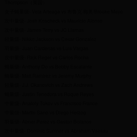
Thompson（英国）
女子蝇量级- Veta Arteaga vs 布鲁克·梅奥/Brooke Mayo
次中量级- Josh Koscheck vs Mauricio Alonso
次中量级- James Terry vs JC Llamas
轻量级- Nikko Jackson vs Cesar Gonzalez
羽量级- Juan Cardenas vs Luis Vargas
次中量级- Rick Reger vs Carlos Rocha
蝇量级- Anthony Do vs Bobby Escalante
蝇量级- Matt Ramirez vs Jeremy Murphy
轻量级- J.J. Okanovich vs Zach Andrews
蝇量级- Justin Tenedora vs Roque Reyes
中量级- Anatoly Tokov vs Francisco France
中量级- Martin Sano vs Diego Herzog
羽量级- Abner Perez vs Gaston Bolanos
次中量级- Dominic Sumner vs Abraham Vaesau