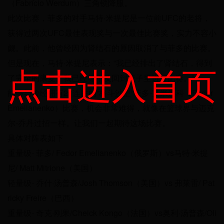
（Fabrício Werdum）三角锁降服。
此次比赛，菲多的对手马特·米提尼是一位前UFC的老将，
获得过两次UFC最佳表现奖与一次最佳比赛奖，实力不容小
觑。此前，他曾经因为肾结石的原因取消了与菲多的比赛。
但是现在，马特·米提尼表示：“我已经排出了肾结石，得到
点击进入首页
了完全的康复。我已经等不及回到笼子里进行比赛。”
能够与曾经拥有27连胜的“格斗沙皇”菲多-艾米连科（Fedor
Emelianenko）比赛，机会非常难得，就像在篮球界与迈克
尔-乔丹过招一样。让我们一起期待这场比赛。
具体对阵表如下
重量级- 菲多/ Fedor Emelianenko（俄罗斯）vs马特·米提
尼/ Matt Mitrione（美国）
轻量级- 乔什·汤普森/Josh Thomson（美国）vs 弗莱雷/ Pat
ricky Freire（巴西）
重量级- 奇克·刚果/Cheick Kongo（法国）vs奥利·汤普森/Oli