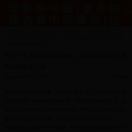
世界杯中国|世界杯
预选赛中国赛程|伦
雷奇视角下的世界杯
风
HOME
>
独特视角分析
>
石河子大学CUBA球员张斌：从校园篮
球到全国舞台的蜕变之路
云|lenrage.com
石河子大学CUBA球员张斌：从校园篮球到全国
舞台的蜕变之路
2025-05-11 18:57:13
3513
在中国大学生篮球联赛（CUBA）的赛场上，石河子大学的
张斌无疑是一颗冉冉升起的新星。作为球队的核心球员，他
凭借出色的球技和顽强的拼搏精神，带领石河子大学篮球队
在全国舞台上崭露头角，成为校园篮球界的焦点人物。
张斌的篮球之路始于高中时期，那时的他已经是校队的主力