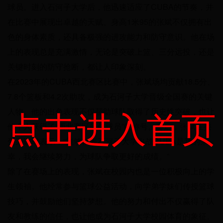
球员。进入石河子大学后，他迅速适应了CUBA的节奏，并
在比赛中展现出卓越的天赋。身高1米95的张斌不仅拥有出
色的身体素质，还具备极强的进攻能力和防守意识。他在场
上的表现总是充满激情，无论是突破上篮、三分远投，还是
关键时刻的防守抢断，都让人印象深刻。
在2023年的CUBA西北赛区比赛中，张斌场均贡献18.5分、
7.8个篮板和4.2次助攻，成为石河子大学晋级全国赛的关键
点击进入首页
人物。他的出色表现不仅帮助球队取得了历史性突破，也让
他个人获得了“西北赛区最佳球员”的称号。赛后，张斌在接
受采访时表示：“能够代表石河子大学出战CUBA是我的荣
幸，我会继续努力，为球队争取更好的成绩。”
除了在赛场上的表现，张斌在校园内也是一位积极向上的学
生领袖。他经常参与篮球公益活动，向学弟学妹们传授篮球
技巧，并鼓励他们坚持梦想。他的努力和付出不仅赢得了队
友和教练的信任，也让他成为石河子大学校园体育的象征。