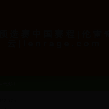
杯预选赛中国赛程|伦雷
云|lenrage.com
风云预测
经典与启示