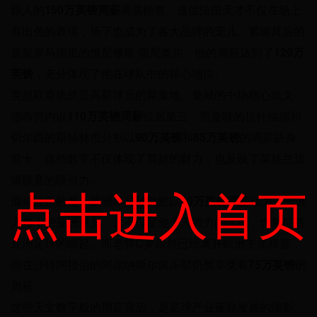
惊人的
150万英镑周薪
高居榜首。这位法国天才不仅在场上
有出色的表现，场下也成为了各大品牌的宠儿。紧随其后的
是皇家马德里的维尼修斯·儒尼奥尔，他的周薪达到了
120万
英镑
，充分体现了他在球队中的核心地位。
英超联赛依然是高薪球员的聚集地。曼城的中场核心凯文·
德布劳内以
110万英镑周薪
位居第三，而曼联的拉什福德和
切尔西的斯特林也分别以
90万英镑
和
85万英镑
的周薪跻身
前十。这些数字不仅体现了英超的财力，也反映了英格兰顶
级联赛的吸引力。
点击进入首页
值得注意的是，亚洲球员孙兴慜以
80万英镑周薪
成为唯一进
入前十的亚洲球员，这不仅是他个人能力的体现，也象征着
亚洲足球的崛起。而老将C罗虽然已经离开欧洲主流联赛，
但在沙特阿拉伯的阿尔纳斯尔俱乐部仍然享受着
75万英镑
的
周薪。
这些天文数字般的周薪背后，是足球产业蓬勃发展的缩影。