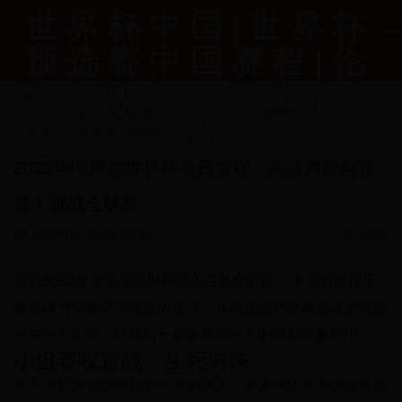
世界杯中国|世界杯
预选赛中国赛程|伦
雷奇视角下的世界杯
风
HOME
>
赛事风云预测
>
2022年卡塔尔世界杯今日赛程：焦点
对决与晋级关键战全解析
云|lenrage.com
2022年卡塔尔世界杯今日赛程：焦点对决与晋
级关键战全解析
2025-05-26 08:02:52
5855
随着2022年卡塔尔世界杯进入白热化阶段，今天的赛程无
疑将吸引全球亿万球迷的目光。几场焦点对决和晋级关键战
将在今天上演，让我们一起来看看今天的精彩赛事安排。
小组赛收官战：生死对决
今天将迎来小组赛最后一轮的较量，多支球队将为出线名额