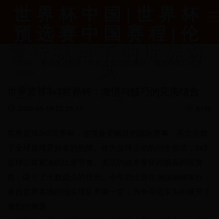
世界杯中国|世界杯
预选赛中国赛程|伦
雷奇视角下的世界杯
风
HOME
>
赛事风云预测
>
世界篮球3v3世界杯：激情与技巧的完
美结合
云|lenrage.com
世界篮球3v3世界杯：激情与技巧的完美结合
2025-05-19 22:55:14
6162
世界篮球3v3世界杯，这项备受瞩目的国际赛事，再次点燃
了全球篮球爱好者的热情。作为篮球运动的衍生形式，3v3
篮球以其紧凑的比赛节奏、灵活的战术变化和极高的观赏
性，吸引了无数观众的目光。今年的比赛在
德国柏林
举行，
来自世界各地的顶尖球队齐聚一堂，为争夺冠军头衔展开了
激烈的角逐。