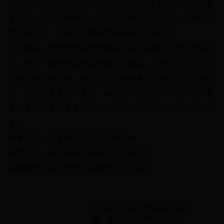
常快。许多国家和地区都将3v3篮球作为培养年轻球员的重
要途径。通过这种方式，越来越多的年轻球员开始接触并热
爱这项运动，为未来的国际赛事储备了大量人才。
总的来说，世界篮球3v3世界杯不仅是一场高水平的竞技赛
事，更是一场展现篮球运动魅力的盛会。它不仅让观众们享
受到了精彩的比赛，也为篮球运动的未来发展注入了新的活
力。相信在未来的日子里，3v3篮球将会在全球范围内继续
蓬勃发展，吸引更多人加入到这项充满激情与技巧的运动中
来。
赛事亮点：紧凑的节奏与激烈的竞争
参赛队伍：传统强队与新锐势力同场竞技
未来展望：3v3篮球的全球普及与年轻化
6月24号世界杯球场迎来关键战
役，球迷热情高涨气氛热烈