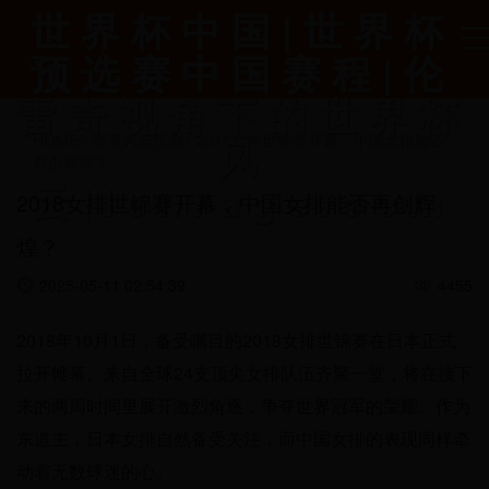
世界杯中国|世界杯
预选赛中国赛程|伦
雷奇视角下的世界杯
风
HOME
>
赛事风云预测
>
2018女排世锦赛开幕，中国女排能否
再创辉煌？
云|lenrage.com
2018女排世锦赛开幕，中国女排能否再创辉
煌？
2025-05-11 02:54:39
4455
2018年10月1日，备受瞩目的2018女排世锦赛在日本正式
拉开帷幕。来自全球24支顶尖女排队伍齐聚一堂，将在接下
来的两周时间里展开激烈角逐，争夺世界冠军的荣耀。作为
东道主，日本女排自然备受关注，而中国女排的表现同样牵
动着无数球迷的心。